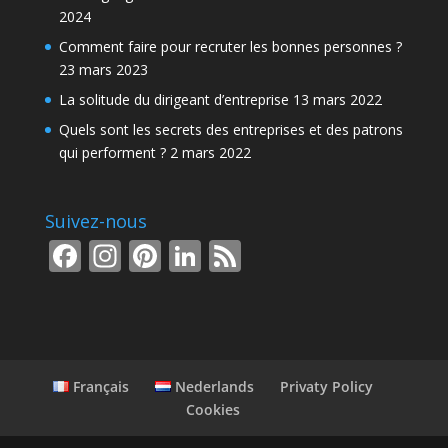
2024
Comment faire pour recruter les bonnes personnes ?
23 mars 2023
La solitude du dirigeant d’entreprise
13 mars 2022
Quels sont les secrets des entreprises et des patrons
qui performent ?
2 mars 2022
Suivez-nous
F
In
Pi
Li
F
ac
st
nt
n
e
e
a
er
k
e
b
gr
e
e
d
o
a
st
dI
Français
Nederlands
Privaty Policy
o
m
n
Cookies
k