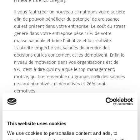
(Théorie Y de Mc Gregor).
Il vous faut créer un nouveau climat dans votre société
afin de pouvoir bénéficier du potentiel de croissance
qui est présent dans votre entreprise. Le coût du stress
généré dans votre entreprise pèse 16% de votre
masse salariale et bride l’initiative et la créativité.
L’autorité empêche vos salariés de prendre des
décisions qui les concernent et les démotivent. Enfin le
niveau de motivation dans vos organisations est de
9%, c’est-à-dire qu’il n’y a que le top management,
motivé, qui tire l’ensemble du groupe, 65% des salariés
ne sont ni motivés, ni démotivés et 26% sont
démotivés.
Il est important pour votre société et pour sa
croissance future de prendre en compte ces données
dans l’analyse de votre entreprise et de vous demander
This website uses cookies
comment la faire évoluer vers une entreprise libérée,
qui sera plus créative.
We use cookies to personalise content and ads, to