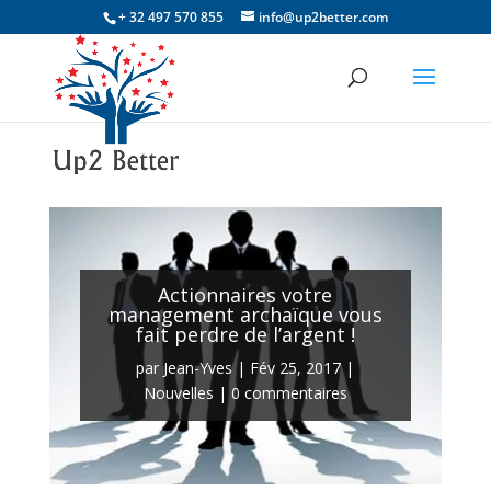
+ 32 497 570 855
info@up2better.com
Actionnaires votre
management archaïque vous
fait perdre de l’argent !
par
Jean-Yves
|
Fév 25, 2017
|
Nouvelles
|
0 commentaires