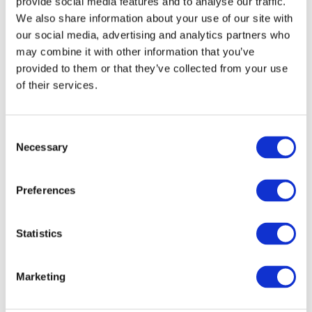
provide social media features and to analyse our traffic.
Actionnaires vous détenez le pouvoir de libérer
la croissance, de rendre vos salariés plus
We also share information about your use of our site with
heureux et de gagner plus, tout en même
temps.
our social media, advertising and analytics partners who
N’avez-vous jamais voulu avoir une entreprise qui
may combine it with other information that you’ve
prenne des décisions plus rapides, qui soit plus
provided to them or that they’ve collected from your use
efficace, ou vous auriez moins de responsabilités et où
of their services.
vos salariés motivés prendraient de bonnes décisions
qui les concernent ?
Consent
Alors agissez ! Libérez votre entreprise.
Necessary
Selection
Preferences
Statistics
Poster le commentaire
Marketing
Votre adresse e-mail ne sera pas publiée.
Les champs