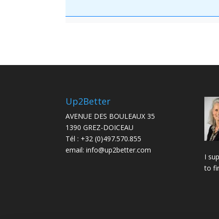
Up2Better
AVENUE DES BOULEAUX 35
1390 GREZ-DOICEAU
Tél :
+32 (0)497.570.855
email:
info@up2better.com
I su
to f