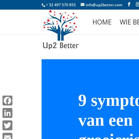
+ 32 497 570 855
info@up2better.com
HOME
WIE BE
Facebook
LinkedIn
Twitter