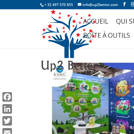
+ 32 497 570 855
info@up2better.com
ACCUEIL
QUI S
BOÎTE À OUTILS
Facebook
LinkedIn
Twitter