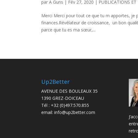
par
A Guns
|
Fév 27, 2020
|
PUBLICATIONS ET
Merci Merci pour tout ce que tu m apportes, je p
finances.Révélateur de croissance, un bon qualit
parce que tu es ma sœur,...
Up2Better
AVENUE DES BOULEAUX 35
1390 GREZ-DOICEAU
Tél :
+32 (0)497.570.855
email:
info@up2better.com
J’ac
entr
retr