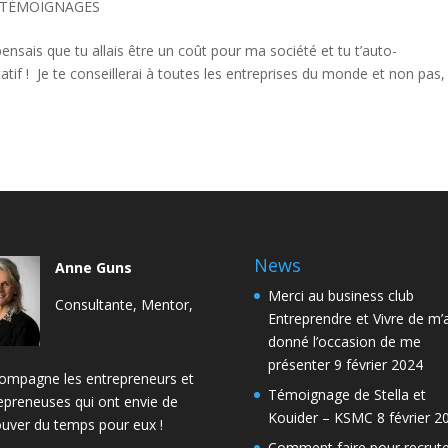
 TÉMOIGNAGES
ensais que tu allais être un coût pour ma société et tu t’auto-
atif ! Je te conseillerai à toutes les entreprises du monde et non pas
News
Anne Guns
Merci au business club
Consultante, Mentor,
Entreprendre et Vivre de m’
donné l’occasion de me
présenter
9 février 2024
compagne les entrepreneurs et
Témoignage de Stella et
epreneuses qui ont envie de
Kouider – KSMC
8 février 2
ouver du temps pour eux !
Comment faire pour recrute