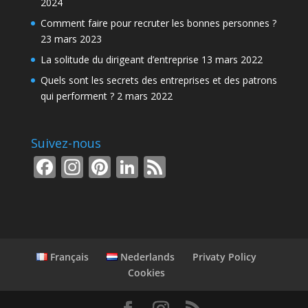
2024
Comment faire pour recruter les bonnes personnes ?
23 mars 2023
La solitude du dirigeant d’entreprise
13 mars 2022
Quels sont les secrets des entreprises et des patrons
qui performent ?
2 mars 2022
Suivez-nous
F
In
Pi
Li
F
ac
st
nt
n
e
e
a
er
k
e
b
gr
e
e
d
o
a
st
dI
Français
Nederlands
Privaty Policy
o
m
n
Cookies
k