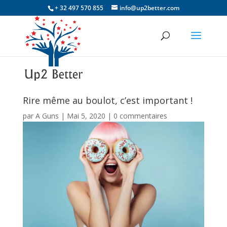
+ 32 497 570 855
info@up2better.com
Rire même au boulot, c’est important !
par
A Guns
|
Mai 5, 2020
|
0 commentaires