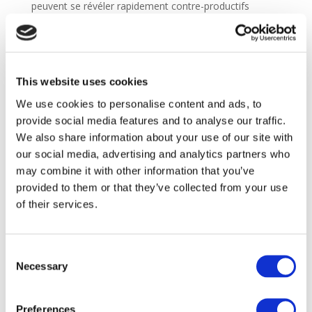
peuvent se révéler rapidement contre-productifs
Au final, N’oublions pas que nous passons près du tiers
de notre journée au boulot. Autant le faire dans la joie
et l’allégresse, pour le bénéfice de tous et de chacun !
This website uses cookies
Alors profitez,
We use cookies to personalise content and ads, to
aujourd’hui 5 mai
provide social media features and to analyse our traffic.
2020,c’est la journée
We also share information about your use of our site with
mondiale du rire !
our social media, advertising and analytics partners who
may combine it with other information that you’ve
Article paru dans la revue Gestion HEC Montréal et écrit
provided to them or that they’ve collected from your use
par François Normandin
of their services.
Consent
Pour vous faire accompagner
Necessary
Selection
cliquez ci-dessous :
Preferences