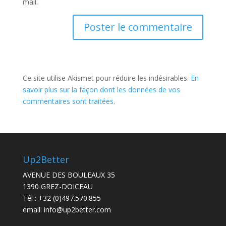
mail.
Ce site utilise Akismet pour réduire les indésirables.
En
savoir plus sur la façon dont les données de vos
commentaires sont traitées
.
Up2Better
AVENUE DES BOULEAUX 35
1390 GREZ-DOICEAU
Tél :
+32 (0)497.570.855
email:
info@up2better.com