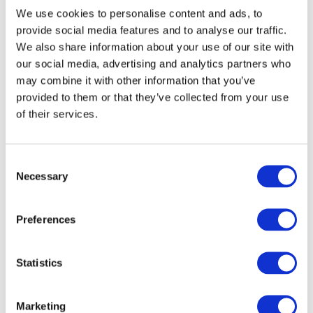
We use cookies to personalise content and ads, to
déléguée de l’asbl Tourisme & Tradition
provide social media features and to analyse our traffic.
We also share information about your use of our site with
our social media, advertising and analytics partners who
Pour vous faire accompagner
may combine it with other information that you’ve
cliquez ci-dessous :
provided to them or that they’ve collected from your use
of their services.
Contactez-moi !
Consent
Necessary
Selection
Preferences
Statistics
Marketing