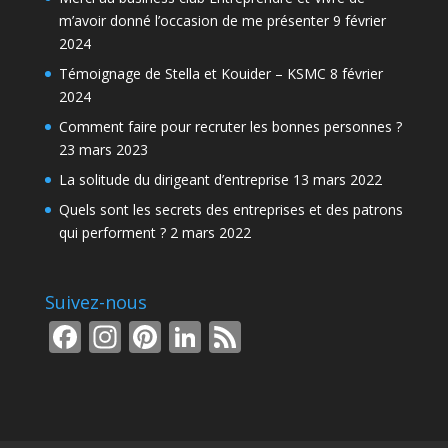
m’avoir donné l’occasion de me présenter
9 février
2024
Témoignage de Stella et Kouider – KSMC
8 février
2024
Comment faire pour recruter les bonnes personnes ?
23 mars 2023
La solitude du dirigeant d’entreprise
13 mars 2022
Quels sont les secrets des entreprises et des patrons
qui performent ?
2 mars 2022
Suivez-nous
F
In
Pi
Li
F
ac
st
nt
n
e
e
a
er
k
e
b
gr
e
e
d