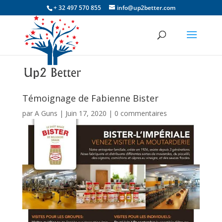
+ 32 497 570 855
info@up2better.com
Témoignage de Fabienne Bister
par
A Guns
|
Juin 17, 2020
|
0 commentaires